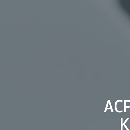
ACP
K