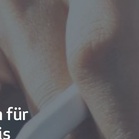
 für
is