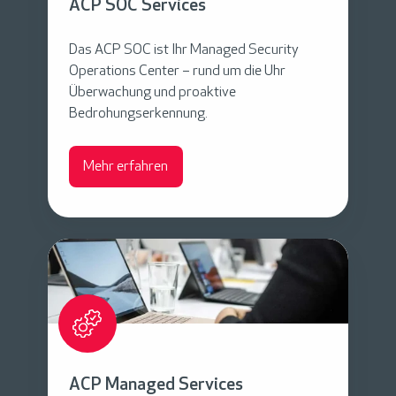
ACP SOC Services
S
e
Das ACP SOC ist Ihr Managed Security
r
Operations Center – rund um die Uhr
Überwachung und proaktive
v
Bedrohungserkennung.
i
c
Mehr erfahren
e
s
A
C
P
M
a
n
ACP Managed Services