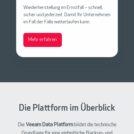
R
Wiederherstellung im Ernstfall – schnell,
e
sicher und jederzeit. Damit Ihr Unternehmen
im Fall der Fälle weiterlaufen kann.
c
o
v
Mehr erfahren
e
r
y
a
s
a
S
e
Die Plattform im Überblick
r
v
Die
Veeam Data Platform
bildet die technische
i
Grundlage für eine einheitliche Backup‑ und