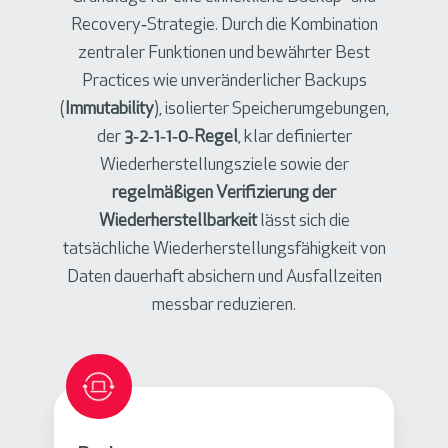
c
Recovery‑Strategie. Durch die Kombination
e
zentraler Funktionen und bewährter Best
(
Practices wie unveränderlicher Backups
D
(
Immutability
), isolierter Speicherumgebungen,
R
der
3‑2‑1‑1‑0‑Regel
, klar definierter
a
Wiederherstellungsziele sowie der
a
regelmäßigen Verifizierung der
S
Wiederherstellbarkeit
lässt sich die
)
tatsächliche Wiederherstellungsfähigkeit von
Daten dauerhaft absichern und Ausfallzeiten
messbar reduzieren.