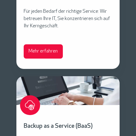
a
g
Für jeden Bedarf der richtige Service: Wir
e
betreuen Ihre IT,
Sie konzentrieren sich auf
Ihr Kerngeschäft
.
d
S
e
Mehr erfahren
r
v
i
c
B
e
a
s
c
k
u
p
Backup as a Service (BaaS)
a