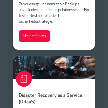
s
Zuverlässige
und
immutable
Backups
-
a
unveränderbar und manipulationssicher
. Ein
fester Bestandteil jeder IT-
S
Sicherheitsstrategie
.
e
r
Mehr erfahren
v
i
c
e
D
(
i
B
s
a
a
a
s
S
t
Disaster Recovery as a Service
)
e
(DRaaS)
r