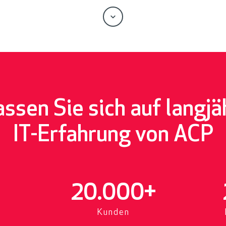
S
c
r
o
l
l
assen Sie sich auf langjä
IT-Erfahrung von ACP
20.000
+
Kunden