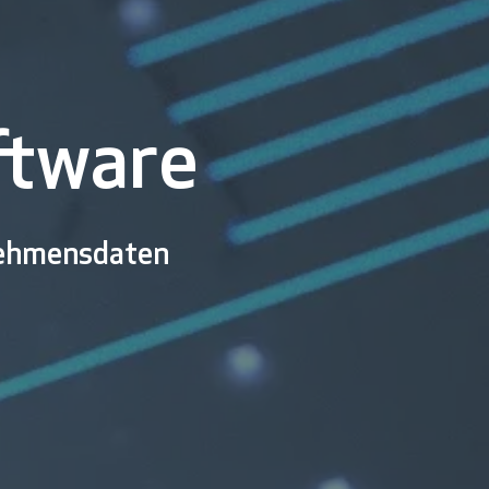
ftware
nehmensdaten