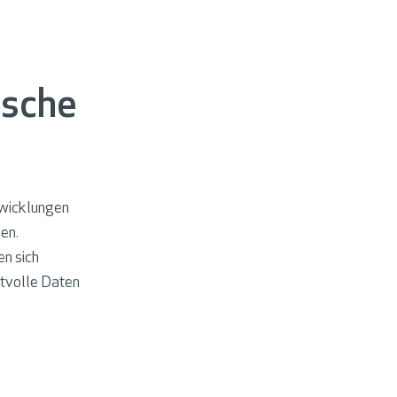
ische
ntwicklungen
en.
en sich
rtvolle Daten